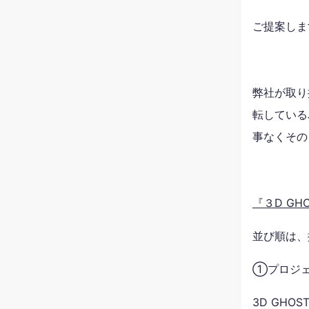
ご提案しま
弊社が取り
転している
事なくその
『３D GH
並び順は、
①プロジェ
3D GH