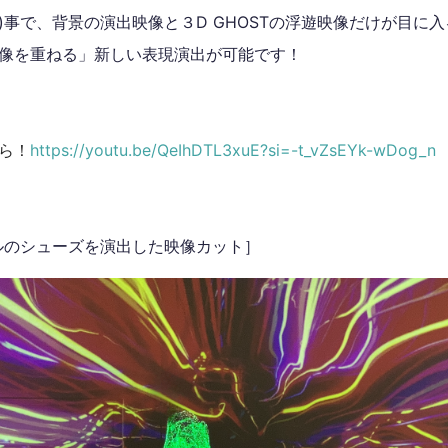
)事で、背景の演出映像と３D GHOSTの浮遊映像だけが目に
像を重ねる」新しい表現演出が可能です！
ら！
https://youtu.be/QeIhDTL3xuE?si=-t_vZsEYk-wDog_n
ルのシューズを演出した映像カット］