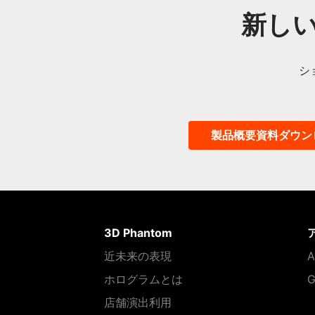
新し
シ
製品概要資料ダウン
3D Phantom
近未来の表現
A
ホログラムとは
G
店舗演出利用