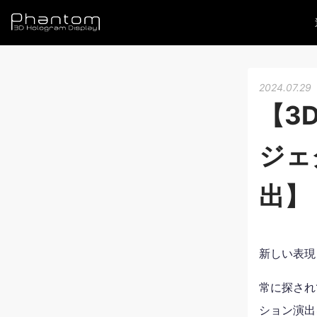
2024.07.29
【3
ジェ
出】
新しい表現
常に探され
ション演出