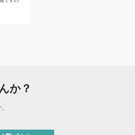
能ですの
んか？
す。