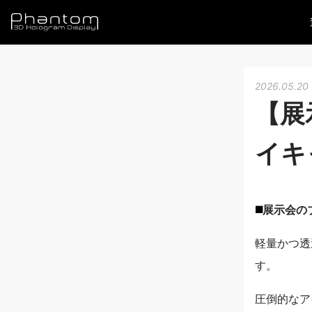
2026.05.20
【展
イキ
◼️
展示会の
軽量かつ透
す。
圧倒的なア