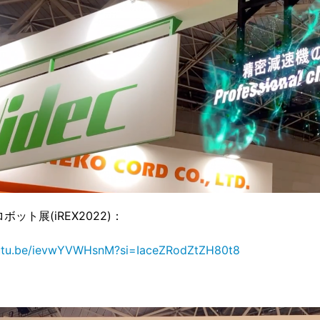
ボット展(iREX2022)：
outu.be/ievwYVWHsnM?si=IaceZRodZtZH80t8