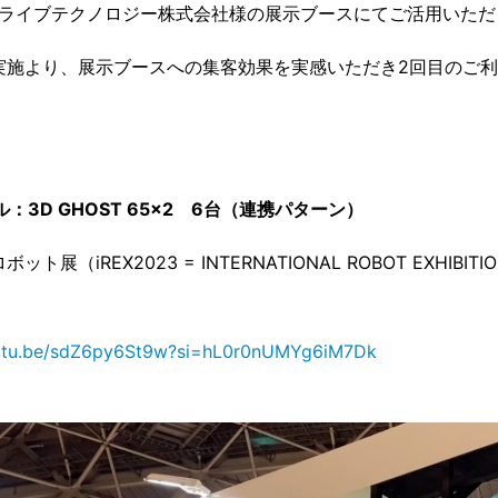
ライブテクノロジー株式会社様の展示ブースにてご活用いただ
の実施より、展示ブースへの集客効果を実感いただき2回目のご
ル：3D GHOST 65x2 6台（連携パターン）
ット展（iREX2023 = INTERNATIONAL ROBOT EXHIBITI
outu.be/sdZ6py6St9w?si=hL0r0nUMYg6iM7Dk