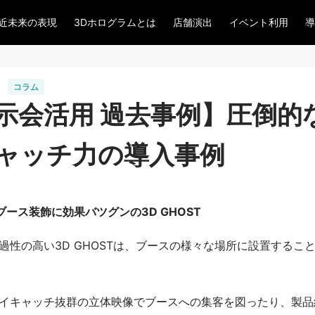
近未来の表現
3Dホログラムとは
店舗演出
イベント利用
導
コラム
示会活用 過去事例】圧倒的
ャッチ力の導入事例
ブース装飾に効果バツグンの3D GHOST
過性の高い3D GHOSTは、ブースの様々な場所に設置するこ
イキャッチ抜群の立体映像でブースへの集客を図ったり、製品