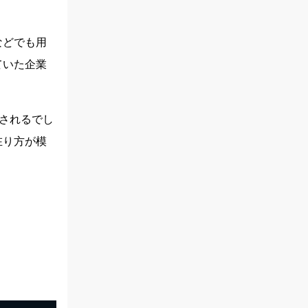
などでも用
ていた企業
されるでし
在り方が模