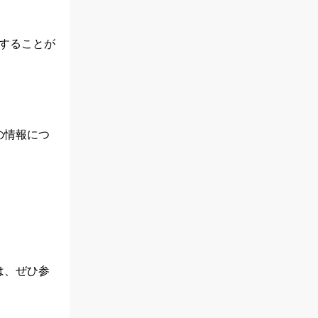
することが
の情報につ
は、ぜひ参