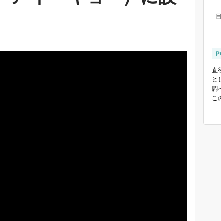
P
直
と
調
こ