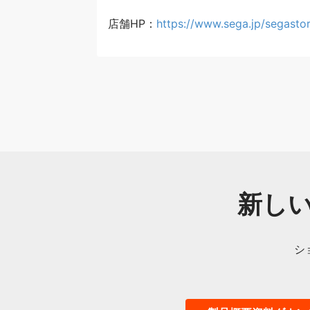
店舗HP：
https://www.sega.jp/segasto
新し
シ