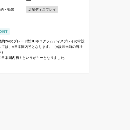
目的・効果
店舗ディスプレイ
OINT
径約2mのブレード型3Dホログラムディスプレイの常設
しては、※日本国内初となります。（※設置当時の当社
べ）
の日本国内初！というがキーとなりました。