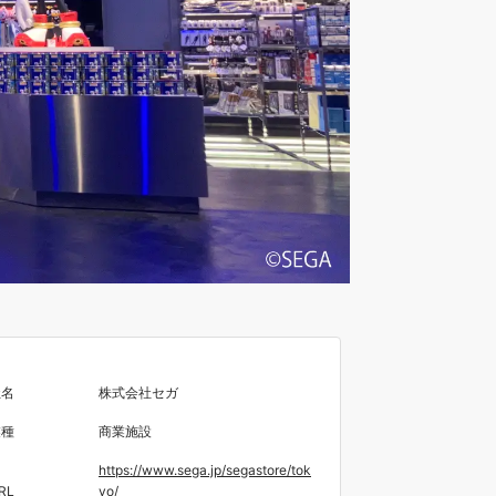
社名
株式会社セガ
業種
商業施設
https://www.sega.jp/segastore/tok
RL
yo/